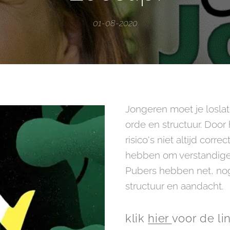
01-08-2020
Jongeren moet je losl
orde en structuur. Doo
risico's niet altijd corr
hebben om verstandige
Pubers hebben net, no
structuur en aandacht.
klik
hier
voor de lin