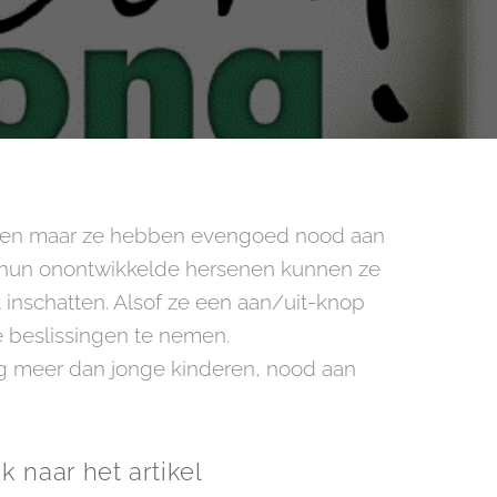
aten maar ze hebben evengoed nood aan
r hun onontwikkelde hersenen kunnen ze
ect inschatten. Alsof ze een aan/uit-knop
 beslissingen te nemen.
g meer dan jonge kinderen, nood aan
k naar het artikel