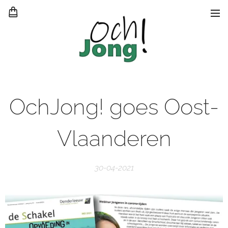
OchJong! goes Oost-
Vlaanderen
30-04-2021